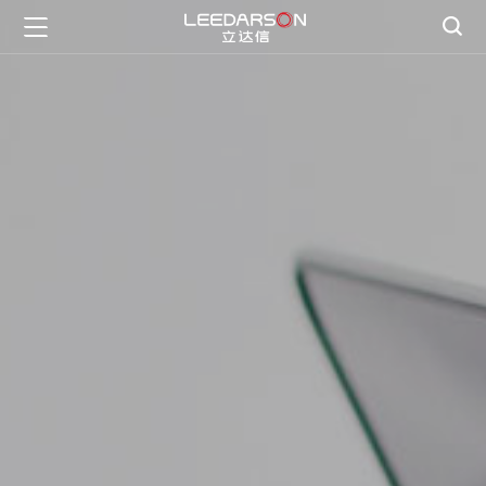

首页

智慧生活

智慧管理
一灯一世界

数字教育
创新科技
立达信护眼

研发创新
关于立达信

公司介绍
新闻资讯
文化理念

公司动态
服务支持
公司实力
媒体报道

服务政策
投资者关系
社会责任