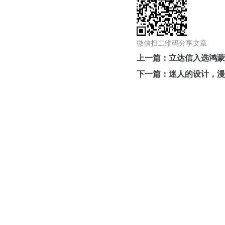
微信扫二维码分享文章
上一篇：立达信入选鸿蒙
联系我们
下一篇：迷人的设计，漫
地址：厦门市湖里区枋湖北二路1511-1515号
邮编：361006
电话：0592-3699999
热线：400-006-6611
邮箱：ileedarson@leedarson.com（品牌招商）