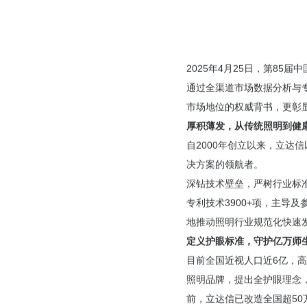
联系我们
行情动态
人才招聘
公司公告
人才理念
了解更多
公司治理
2025年4月25日，第8
加入我们
立达信泉水慈善基金会
EN
通过全渠道市场数据分析与
信息公开及投资者保护
SRM供应商管理系统
市场地位的权威背书，更彰
厚积薄发，
从传统照明到健
互动交流
自2000年创立以来，立达
联系方式
决方案的领航者。
深钻技术壁垒，严树行业标
专利技术3900+项，主导及参
地推动照明行业规范化快速
定义护眼标准，守护亿万师
目前全国近视人口近6亿，高
照明品牌，提出全护眼理念
前，立达信已改造全国超50