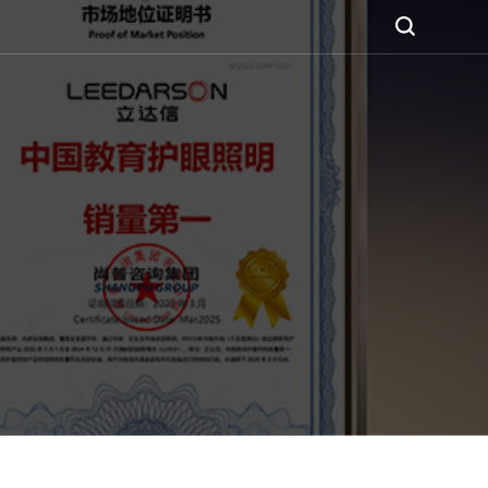







