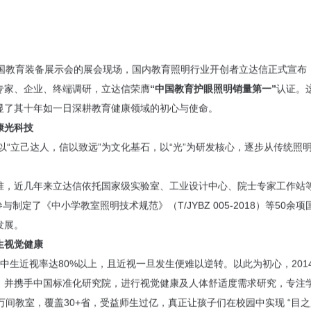
5届中国教育装备展示会的展会现场，国内教育照明行业开创者立达信正式宣
专家、企业、终端调研，立达信荣膺
“中国教育护眼照明销量第一”
认证。
显了其十年如一日深耕教育健康领域的初心与使命。
康光科技
信以“立己达人，信以致远”为文化基石，以“光”为研发核心，逐步从传统
准，近几年来立达信依托国家级实验室、工业设计中心、院士专家工作站
与制定了《中小学教室照明技术规范》（T/JYBZ 005-2018）等50余
发展。
生视觉健康
中生近视率达80%以上，且近视一旦发生便难以逆转。以此为初心，201
，并携手中国标准化研究院，进行视觉健康及人体舒适度需求研究，专注
万间教室，覆盖30+省，受益师生过亿，真正让孩子们在校园中实现 “目