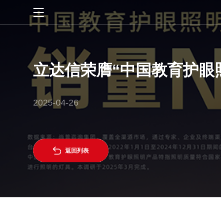
首页
智慧生活
立达信荣膺“中国教育护眼
智慧管理
一灯一世界
2025-04-26
数字教育
创新科技
立达信护眼
研发创新
关于立达信

返回列表
公司介绍
新闻资讯
文化理念
公司动态
服务支持
公司实力
媒体报道
服务政策
投资者关系
社会责任