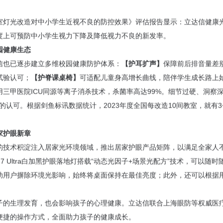
室灯光改造对中小学生近视不良的防控效果》评估报告显示：立达信健康
度上可预防中小学生视力下降及降低视力不良的新发率。
园健康生态
信也已逐步建立多维校园健康防护体系：
【护耳扩声】
保障前后排音量差
试验认可；
【护脊课桌椅】
可适配儿童身高增长曲线，陪伴学生成长路上
用三甲医院ICU同源等离子消杀技术，杀菌率高达99%。细节过硬、洞察
校的认可。根据剑鱼标讯数据统计，2023年度全国每改造10间教室，就有
。
家护眼新章
的技术积淀注入居家光环境领域，推出居家护眼产品矩阵，以满足全家人
7 Ultra白加黑护眼落地灯搭载“动态光因子+场景光配方”技术，可以随
助用户摒除环境光影响，始终将桌面保持在最佳亮度；此外，还可以根据
子的生理发育，也会影响孩子的心理健康。立达信联合上海眼防等权威医
便捷的操作方式，全面助力孩子的健康成长。